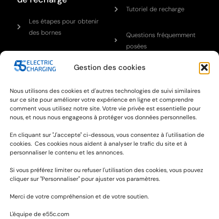
Tutoriel de recharge
Les étapes pour obtenir
des bornes
Questions fréquemment
posées
Gestion des cookies
Notre réseau
Cont
Nous utilisons des cookies et d'autres technologies de suivi similaires
n
sur ce site pour améliorer votre expérience en ligne et comprendre
A propos
comment vous utilisez notre site. Votre vie privée est essentielle pour
nous, et nous nous engageons à protéger vos données personnelles.
Actualités et médias
En cliquant sur "J'accepte" ci-dessous, vous consentez à l'utilisation de
cookies. Ces cookies nous aident à analyser le trafic du site et à
Notre équipe
personnaliser le contenu et les annonces.
Si vous préférez limiter ou refuser l'utilisation des cookies, vous pouvez
Mentions légales
cliquer sur "Personnaliser" pour ajuster vos paramètres.
Politique de
Merci de votre compréhension et de votre soutien.
confidentialité
L'équipe de e55c.com