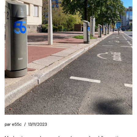
par
e55c
13/11/2023