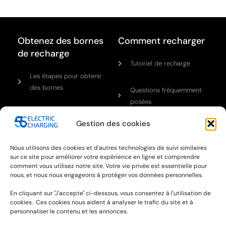
Obtenez des bornes
Comment recharger
de recharge
Tutoriel de recharge
Les étapes pour obtenir
des bornes
Questions fréquemment
posées
Gestion des cookies
Notre réseau
Cont
Nous utilisons des cookies et d'autres technologies de suivi similaires
n
sur ce site pour améliorer votre expérience en ligne et comprendre
A propos
comment vous utilisez notre site. Votre vie privée est essentielle pour
nous, et nous nous engageons à protéger vos données personnelles.
Actualités et médias
En cliquant sur "J'accepte" ci-dessous, vous consentez à l'utilisation de
cookies. Ces cookies nous aident à analyser le trafic du site et à
Notre équipe
personnaliser le contenu et les annonces.